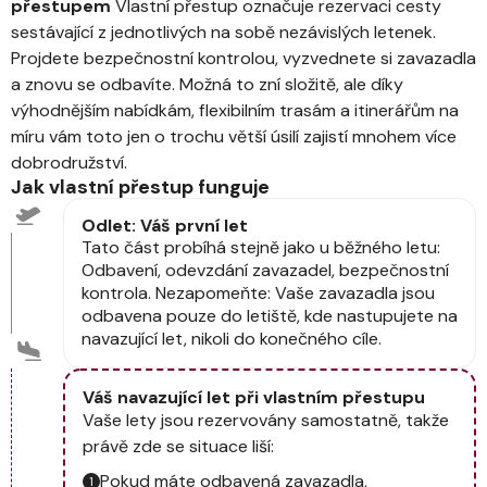
přestupem
Vlastní přestup označuje rezervaci cesty
sestávající z jednotlivých na sobě nezávislých letenek.
Projdete bezpečnostní kontrolou, vyzvednete si zavazadla
a znovu se odbavíte. Možná to zní složitě, ale díky
výhodnějším nabídkám, flexibilním trasám a itinerářům na
míru vám toto jen o trochu větší úsilí zajistí mnohem více
dobrodružství.
Jak vlastní přestup funguje
Odlet: Váš první let
Tato část probíhá stejně jako u běžného letu:
Odbavení, odevzdání zavazadel, bezpečnostní
kontrola. Nezapomeňte: Vaše zavazadla jsou
odbavena pouze do letiště, kde nastupujete na
navazující let, nikoli do konečného cíle.
Váš navazující let při vlastním přestupu
Vaše lety jsou rezervovány samostatně, takže
právě zde se situace liší:
Pokud máte odbavená zavazadla,