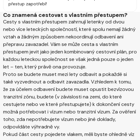
přestup zapotřebí!
Co znamená cestovat s vlastním přestupem?
Cesty s vlastním přestupem zahrnují letenky od dvou
nebo více leteckých společností, které spolu nemají žádný
vztah a žádným způsobem nekoordinují odbavení ani
přepravu zavazadel. Vám se může cesta s vlastním
přestupem jevit jako jeden kombinovaný cestovní plán, pro
každou leteckou společnost se však jedná pouze o jeden
let – ten, který právě ona provozuje.
Proto se budete muset mezi lety odbavit a pokaždé si
také vyzvednout a odbavit zavazadla. Vzhledem k tomu,
že za účelem odbavení budete muset opustit bezvízovou
tranzitní zónu, budete (v závislosti na zemi, do které
cestujete nebo ve které přestupujete) k dokončení cesty
možná potřebovat i vízum nebo tranzitní vízum. Za ověření
toho, zda nepotřebujete vízum nebo jiné doklady,
odpovídáte výhradně vy.
Pokud část cesty pojedete vlakem, měli byste ohledně víz