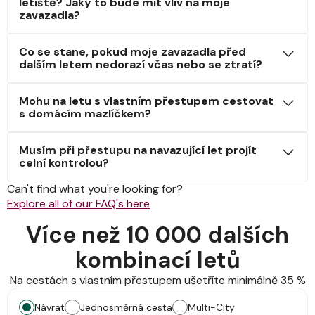
letiště? Jaký to bude mít vliv na moje
zavazadla?
Co se stane, pokud moje zavazadla před
dalším letem nedorazí včas nebo se ztratí?
Mohu na letu s vlastním přestupem cestovat
s domácím mazlíčkem?
Musím při přestupu na navazující let projít
celní kontrolou?
Can't find what you're looking for?
Explore all of our FAQ's here
Více než 10 000 dalších
kombinací letů
Na cestách s vlastním přestupem ušetříte minimálně 35 %
Návrat
Jednosměrná cesta
Multi-City