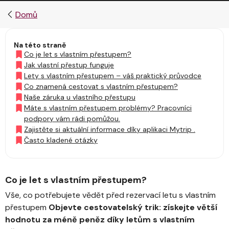
Domů
Na této straně
Co je let s vlastním přestupem?
Jak vlastní přestup funguje
Lety s vlastním přestupem – váš praktický průvodce
Co znamená cestovat s vlastním přestupem?
Naše záruka u vlastního přestupu
Máte s vlastním přestupem problémy? Pracovníci
podpory vám rádi pomůžou.
Zajistěte si aktuální informace díky aplikaci Mytrip .
Často kladené otázky
Co je let s vlastním přestupem?
Vše, co potřebujete vědět před rezervací letu s vlastním
přestupem
Objevte cestovatelský trik: získejte větší
hodnotu za méně peněz díky letům s vlastním