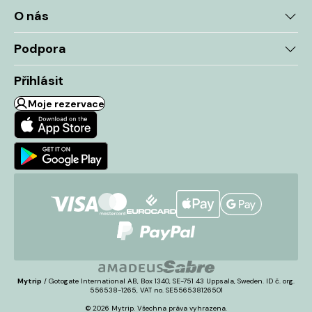
O nás
Podpora
Přihlásit
Moje rezervace
Mytrip
/ Gotogate International AB, Box 1340, SE-751 43 Uppsala, Sweden. ID č. org.
556538-1265, VAT no. SE556538126501
© 2026 Mytrip. Všechna práva vyhrazena.