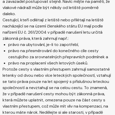
a zavazadel postupovat stejně. Navíc mějte na paměti, že
vlakové nádraží může být někdy od letiště poměrně
daleko.
Cestující, kteří odlétají z letiště nebo přilétají na letiště
nacházející se na území členského státu EU mají podle
nařízení EU č. 261/2004 v případě narušení letu určitá
zákonná práva, která zahrnují např.:
právo na ubytování, je-li to zapotřebí,
právo na přesměrování do konečného cíle cesty
cestujícího za srovnatelných přepravních podmínek a
právo na proplacení všech letových úseků.
Protože cesty s vlastním přestupem zahrnují samostatné
letenky od dvou nebo více leteckých společností, vztahují
se tato práva pouze na let spojený s příslušnou leteckou
společností a nevztahují se na celou cestu. To znamená,
že v případě narušení cesty mohou být zákonná práva,
která můžete uplatnit, omezena pouze na část cesty s
vlastním přestupem, což může mít vliv na kompenzaci, na
kterou máte nárok. Nedělejte si ale starosti, v případě