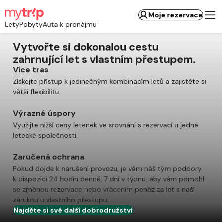
Moje rezervace
Lety
Pobyty
Auta k pronájmu
Vytvořte si dokonalou cestu
zahrnující let s vlastním přestupem.
Více tras
Získejte přístup k jedinečným kombinacím letů a zajistěte si
větší flexibilitu.
Výrazné úspory
Využijte nižší ceny letenek ve srovnání s rezervací u jedné
letecké společnosti.
Zaručená ochrana
Pokud dojde k narušení provozu, je vám náš tým podpory
k dispozici 24 hodin denně, 7 dní v týdnu, aby vám pomohl
se změnou rezervace nebo vrácením peněz za let s naší
zárukou u vlastního přestupu.
Najděte si své další dobrodružství